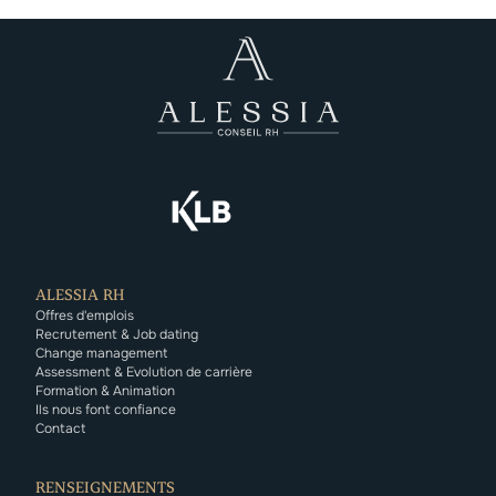
ALESSIA RH
Offres d'emplois
Recrutement & Job dating
Change management
Assessment & Evolution de carrière
Formation & Animation
Ils nous font confiance
Cookies
Contact
Lorsque vous consultez notre site, des cookies sont
déposés sur votre appareil. Nous vous laissons la possibilité de
RENSEIGNEMENTS