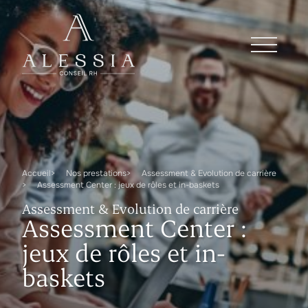
Accueil
Nos prestations
Assessment & Evolution de carrière
Assessment Center : jeux de rôles et in-baskets
Assessment & Evolution de carrière
Assessment Center :
jeux de rôles et in-
baskets