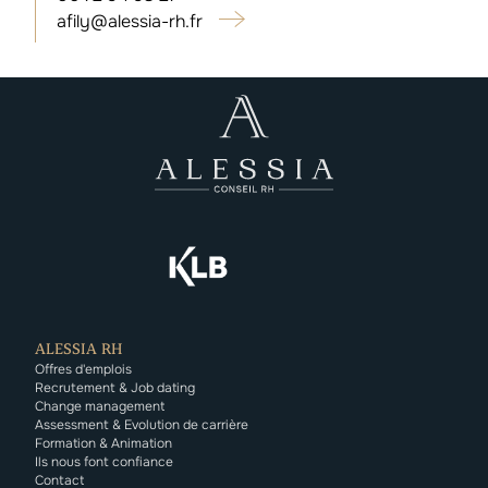
​​​​​​​afily@alessia-rh.fr
ALESSIA RH
Offres d'emplois
Recrutement & Job dating
Change management
Assessment & Evolution de carrière
Formation & Animation
Ils nous font confiance
Contact