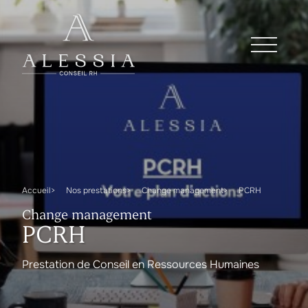
Accueil
Nos prestations
Change management
PCRH
Change management
PCRH
Prestation de Conseil en Ressources Humaines