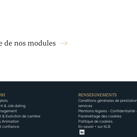
le de nos modules
RH
RENSEIGNEMENTS
plois
Conditions générales de prestatio
t & Job dating
services
nagement
Mentions légales - Confidentialité 
& Evolution de carrière
Paramétrage des cookies
& Animation
Politique de cookies
nt confiance
En savoir + sur KLB