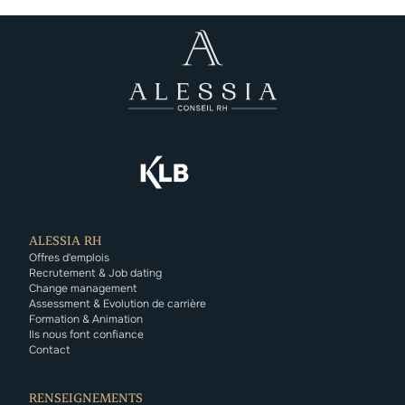
ALESSIA RH
Offres d'emplois
Recrutement & Job dating
Change management
Assessment & Evolution de carrière
Formation & Animation
Ils nous font confiance
Cookies
Contact
Lorsque vous consultez notre site, des cookies sont
déposés sur votre appareil. Nous vous laissons la possibilité de
RENSEIGNEMENTS